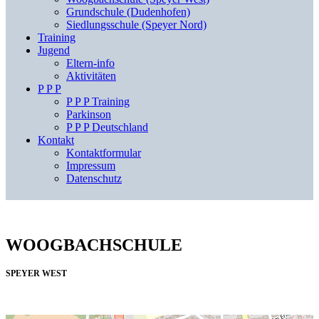
Grundschule (Dudenhofen)
Siedlungsschule (Speyer Nord)
Training
Jugend
Eltern-info
Aktivitäten
P P P
P P P Training
Parkinson
P P P Deutschland
Kontakt
Kontaktformular
Impressum
Datenschutz
WOOGBACHSCHULE
SPEYER WEST