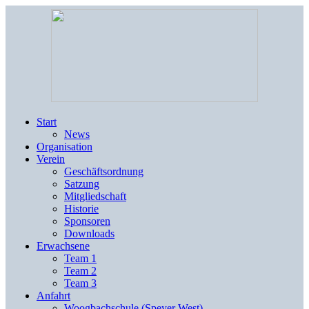
Start
News
Organisation
Verein
Geschäftsordnung
Satzung
Mitgliedschaft
Historie
Sponsoren
Downloads
Erwachsene
Team 1
Team 2
Team 3
Anfahrt
Woogbachschule (Speyer West)