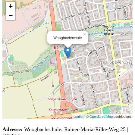
+
−
×
Woogbachschule
Leaflet
| ©
OpenStreetMap
contributors
Adresse:
Woogbachschule, Rainer-Maria-Rilke-Weg 25 |