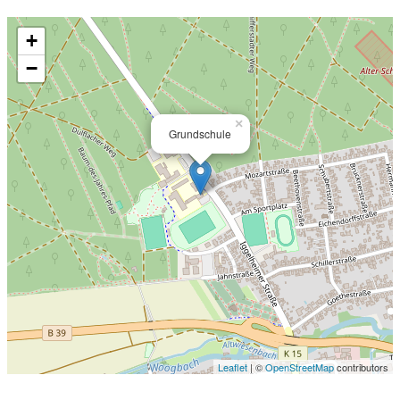
+
−
×
Grundschule
Leaflet
| ©
OpenStreetMap
contributors