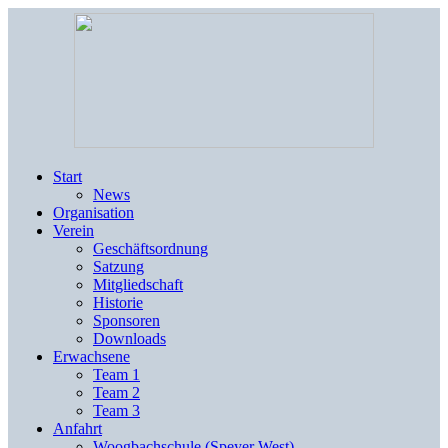
Start
News
Organisation
Verein
Geschäftsordnung
Satzung
Mitgliedschaft
Historie
Sponsoren
Downloads
Erwachsene
Team 1
Team 2
Team 3
Anfahrt
Woogbachschule (Speyer West)