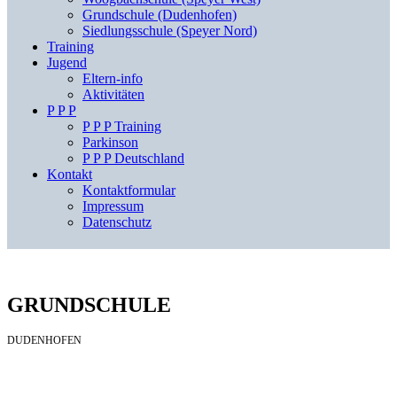
Grundschule (Dudenhofen)
Siedlungsschule (Speyer Nord)
Training
Jugend
Eltern-info
Aktivitäten
P P P
P P P Training
Parkinson
P P P Deutschland
Kontakt
Kontaktformular
Impressum
Datenschutz
GRUNDSCHULE
DUDENHOFEN